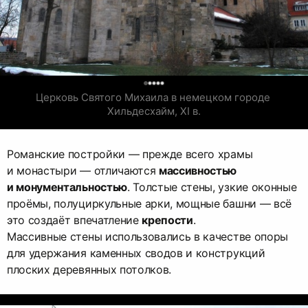
0
Церковь Святого Михаила в немецком городе 
Хильдесхайм, XI в.
Романские постройки — прежде всего храмы
и монастыри — отличаются
массивностью
и монументальностью
. Толстые стены, узкие оконные
проёмы, полуциркульные арки, мощные башни — всё
это создаёт впечатление
крепости
.
Массивные стены использовались в качестве опоры
для удержания каменных сводов и конструкций
плоских деревянных потолков.