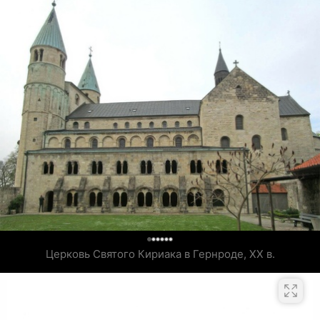
0
Церковь Святого Кириака в Гернроде, XX в.