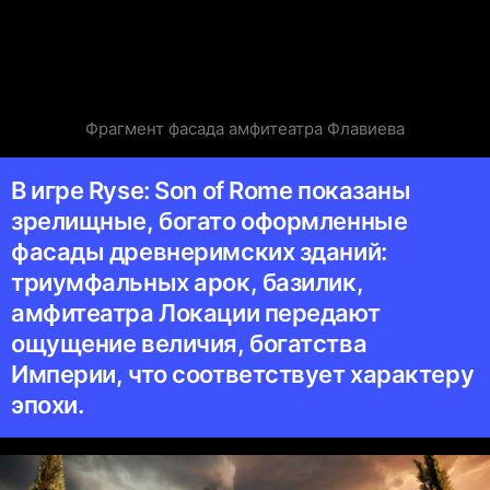
Фрагмент фасада амфитеатра Флавиева
В игре Ryse: Son of Rome показаны
зрелищные, богато оформленные
фасады древнеримских зданий:
триумфальных арок, базилик,
амфитеатра Локации передают
ощущение величия, богатства
Империи, что соответствует характеру
эпохи.