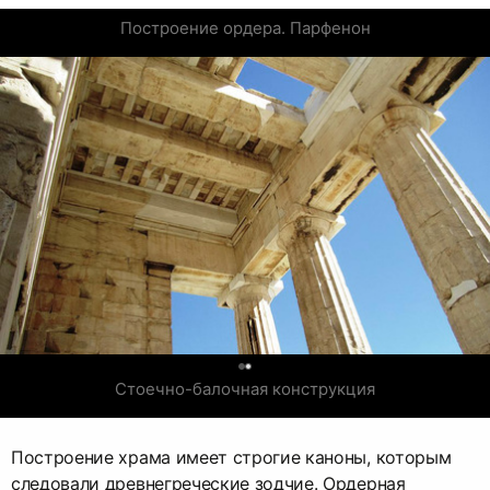
Построение ордера. Парфенон
0
Стоечно-балочная конструкция
Построение храма имеет строгие каноны, которым
следовали древнегреческие зодчие. Ордерная