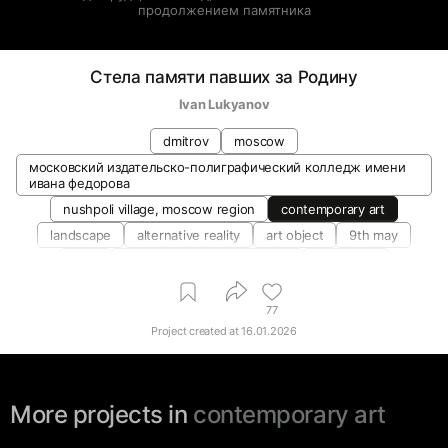
продолжением памятника
Стела памяти павших за Родину
Ivan Lukyanov
dmitrov
moscow
московский издательско-полиграфический колледж имени
ивана федорова
nushpoli village, moscow region
contemporary art
landscape
alternative reality
art object
9th may
park
sculpture and object-based
landscape
installation art
street art
may
shadow theatre
77
figurative art
innovation in design
landscape architecture
Project created at
16.01.2026
public space
materials and techniques
More projects in
contemporary art