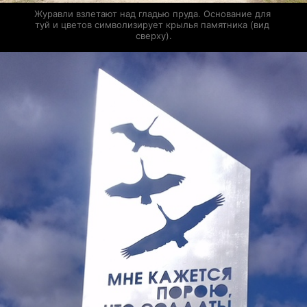
Журавли взлетают над гладью пруда. Основание для 
туй и цветов символизирует крылья памятника (вид 
сверху).