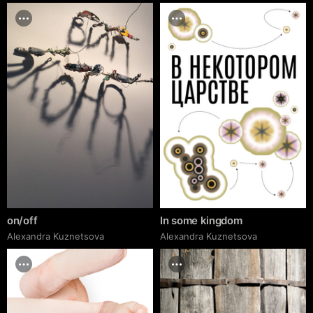
on/off
In some kingdom
Alexandra Kuznetsova
Alexandra Kuznetsova