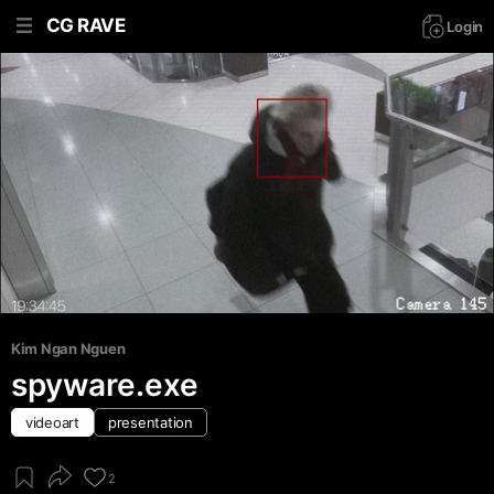
CG RAVE
Login
Kim Ngan Nguen
spyware.exe
videoart
presentation
2