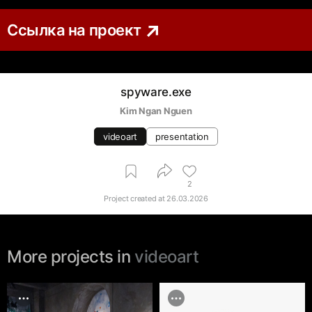
Ссылка на проект
spyware.exe
Kim Ngan Nguen
videoart
presentation
2
Project created at
26.03.2026
More projects in
videoart