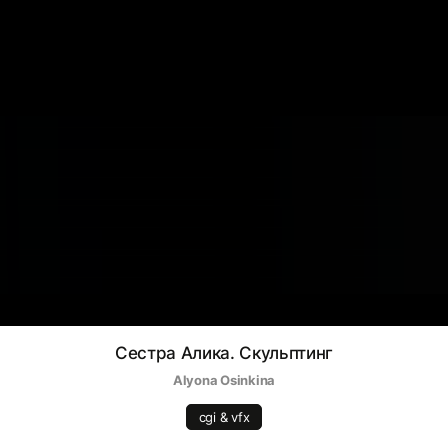
Сестра Алика. Скульптинг
Alyona Osinkina
cgi & vfx