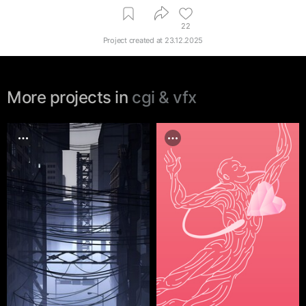
22
Project created at
23.12.2025
More projects in
cgi & vfx