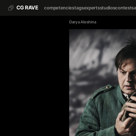
CG RAVE
competencies
tags
experts
studios
contests
Darya Aleshina