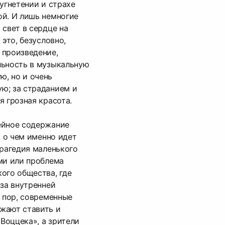
 угнетении и страхе
ой. И лишь немногие
 свет в сердце на
 это, безусловно,
 произведение,
льность в музыкальную
, но и очень
ю; за страданием и
я грозная красота.
ейное содержание
, о чем именно идет
трагедия маленького
ми или проблема
ого общества, где
-за внутренней
х пор, современные
жают ставить и
Воццека», а зрители