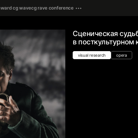
award cg wave
cg rave conference
Сценическая судь
в посткультурном 
visual research
opera