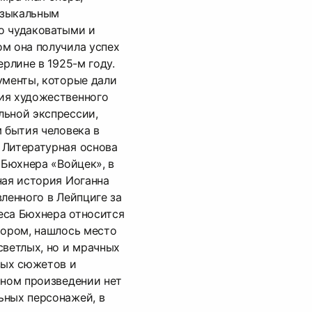
узыкальным
о чудаковатыми и
м она получила успех
ерлине в 1925-м году.
ументы, которые дали
ия художественного
льной экспрессии,
м бытия человека в
 Литературная основа
 Бюхнера «Войцек», в
ная история Иоганна
вленного в Лейпциге за
еса Бюхнера относится
тором, нашлось место
светлых, но и мрачных
вых сюжетов и
нном произведении нет
ьных персонажей, в