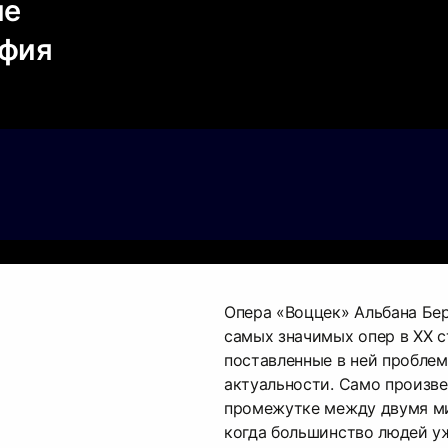
ие
афия
Опера «Воццек» Альбана Бер
самых значимых опер в ХХ ст
поставленные в ней проблем
актуальности. Само произве
промежутке между двумя м
когда большинство людей уж