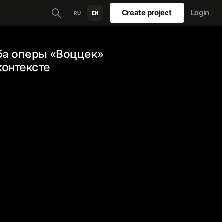
Create project
Login
RU
EN
ба оперы «Воццек»
контексте