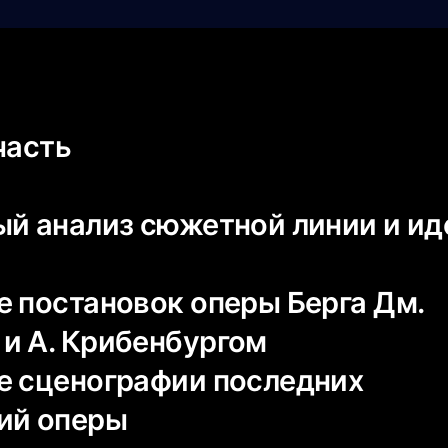
часть
й анализ сюжетной линии и ид
 постановок оперы Берга Дм.
и А. Крибенбургом
 сценографии последних
ий оперы