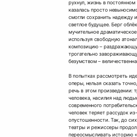
рухнул, жизнь в постоянном
казалась просто невыносим
смогли сохранить надежду и
светлое будущее. Берг облёк
мучительное драматическое
используя свободную атона
композицию – раздражающую
трогательно завораживающу
безумством – величественна
В попытках рассмотреть ид
оперы, нельзя сказать точно
речь в этом произведении: 
человека, насилия над людь
современного потребительск
человек теряет рассудок из
опустошенности. Так, до си
театры и режиссеры продол
переосмысливать историю «