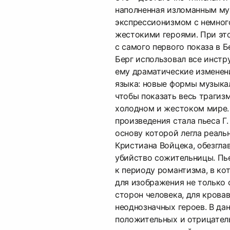
наполненная изломанным м
экспрессионизмом с немног
жестокими героями. При это
с самого первого показа в Б
Берг использовал все инстр
ему драматические изменен
языка: новые формы музыка
чтобы показать весь трагиз
холодном и жестоком мире.
произведения стала пьеса Г.
основу которой легла реаль
Кристиана Войцека, обезгла
убийство сожительницы. Пь
к периоду романтизма, в ко
для изображения не только 
сторон человека, для крова
неоднозначных героев. В да
положительных и отрицател