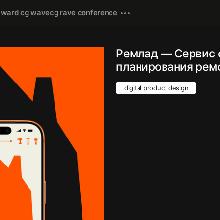
award cg wave
cg rave conference
Ремлад — Сервис 
планирования ремо
digital product design