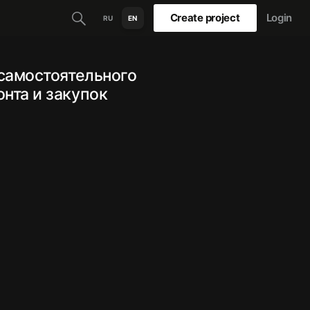
Create project
Login
RU
EN
самостоятельного
нта и закупок