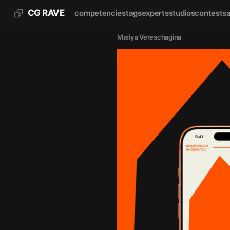
CG RAVE
competencies
tags
experts
studios
contests
Mariya Vereschagina