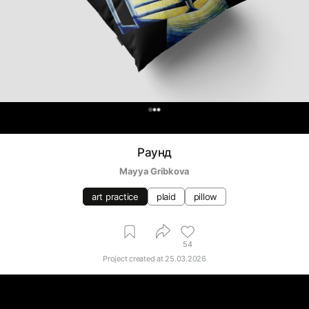
0
Раунд
Mayya Gribkova
art practice
plaid
pillow
54
Project created at
25.03.2026