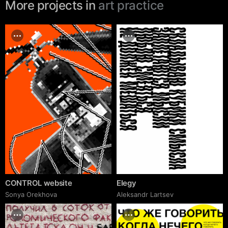
More projects in
art practice
CONTROL website
Elegy
Sonya Orekhova
Аleksandr Lartsev