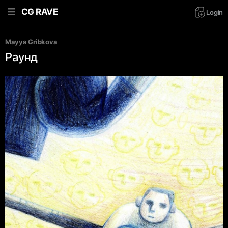
CG RAVE
Login
Mayya Gribkova
Раунд