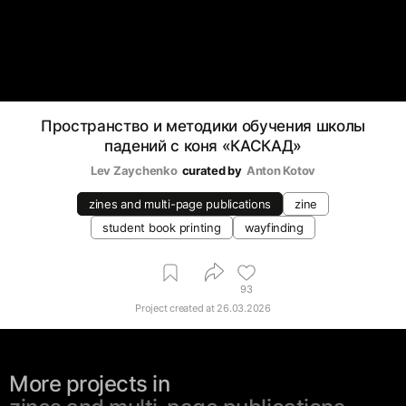
Пространство и методики обучения школы
падений с коня «КАСКАД»
Lev Zaychenko
curated by
Anton Kotov
zines and multi-page publications
zine
student book printing
wayfinding
93
Project created at
26.03.2026
More projects in