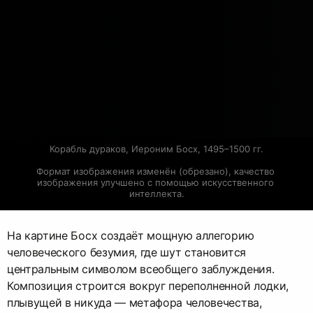
Корабль дураков, Иероним Босх, 1495–1500 гг.
Формат изображения изменён (обрезано), качество 
изображения улучшено с помощью искусственного 
интеллекта.
На картине Босх создаёт мощную аллегорию
человеческого безумия, где шут становится
центральным символом всеобщего заблуждения.
Композиция строится вокруг переполненной лодки,
плывущей в никуда — метафора человечества,