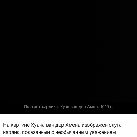
Портрет карлика, Хуан ван дер Амен, 1616 г.
На картине Хуана ван дер Амена изображён слуга-
карлик, показанный с необычайным уважением