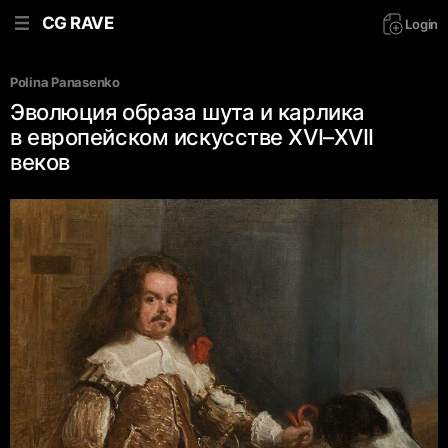
CG RAVE
Login
Polina Panasenko
Эволюция образа шута и карлика
в европейском искусстве XVI–XVII
веков