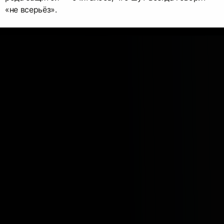
«не всерьёз».