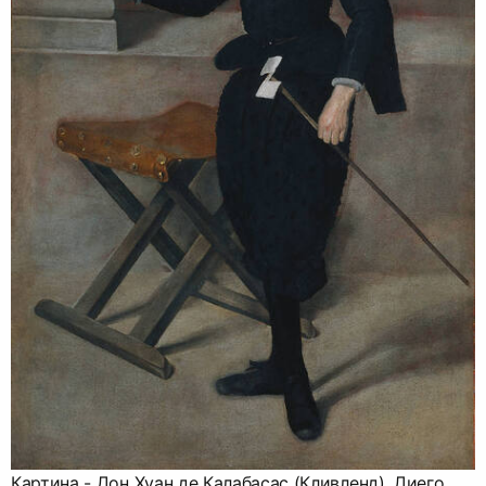
Картина - Дон Хуан де Калабасас (Кливленд), Диего