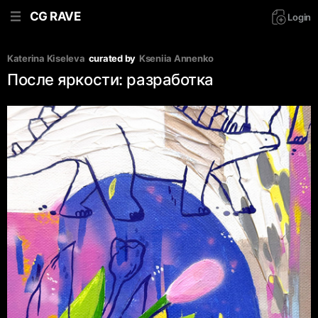
CG RAVE
Login
Katerina Kiseleva
curated by
Kseniia Аnnenko
После яркости: разработка