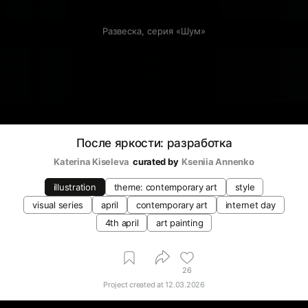
Развеска, серия «Шум»
После яркости: разработка
Katerina Kiseleva
curated by
Kseniia Аnnenko
illustration
theme: contemporary art
style
visual series
april
contemporary art
internet day
4th april
art painting
26
Project created at
12.03.2026