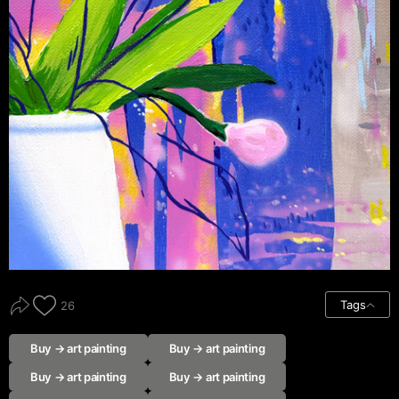
Tags
26
Buy → art painting
Buy → art painting
Buy → art painting
Buy → art painting