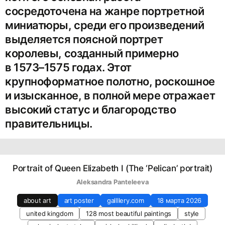
сосредоточена на жанре портретной
миниатюры, среди его произведений
выделяется поясной портрет
королевы, созданный примерно
в 1573–1575 годах. Этот
крупноформатное полотно, роскошное
и изысканное, в полной мере отражает
высокий статус и благородство
правительницы.
Portrait of Queen Elizabeth I (The ‘Pelican’ portrait)
Aleksandra Panteleeva
about art
art poster
gallllery.com
18 марта 2026
united kingdom
128 most beautiful paintings
style