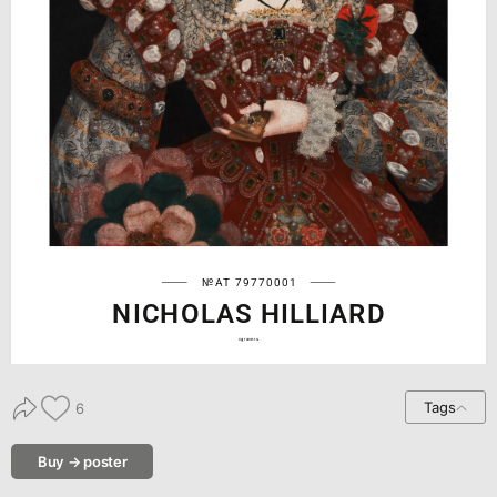
№AT 79770001
NICHOLAS HILLIARD
cgrave.ru
Tags
6
Buy → poster