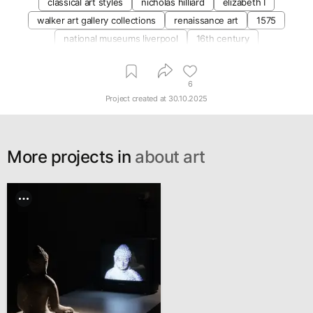
classical art styles
nicholas hilliard
elizabeth I
walker art gallery collections
renaissance art
1575
national museums liverpool
16th century
6
Project created at
30.10.2025
More projects in
about art