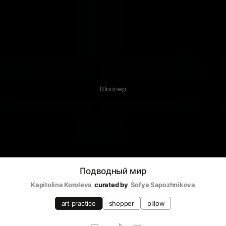
Шоппер
Подводный мир
Kapitolina Koroleva
curated by
Sofya Sapozhnikova
art practice
shopper
pillow