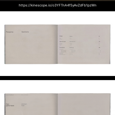
https://kinescope.io/o3YFTnA4f5yAvZdFb1pzWn