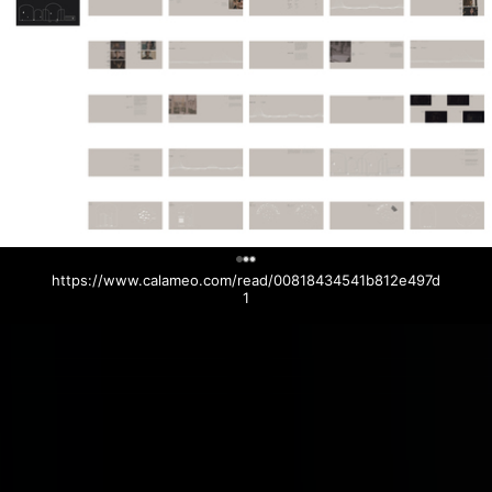
0
https://www.calameo.com/read/00818434541b812e497d
1