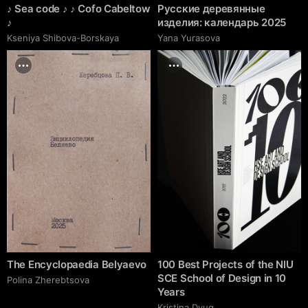
♪ Sea code ♪ ♪ Cofo Cabeltow
Русские деревянные
♪
изделия: календарь 2025
Kseniya Shibova-Borskaya
Yana Yurasova
The Encyclopaedia Belyaevo
100 Best Projects of the NlU
SCE School of Design in 10
Polina Zherebtsova
Years
Kristina Dyug