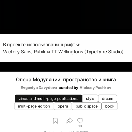
В проекте использованы шрифты:
Vactory Sans, Rubik и TT Wellingtons (TypeType Studio)
Опера Модуляции: пространство и книга
Evgeniya Davydova
curated by
Aleksey Pushkov
zines and multi-page publications
style
dream
multi-page edition
opera
public space
book
10