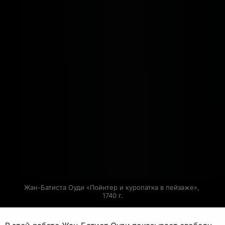
Жан-Батиста Оуди «Пойнтер и куропатка в пейзаже», 
1740 г.