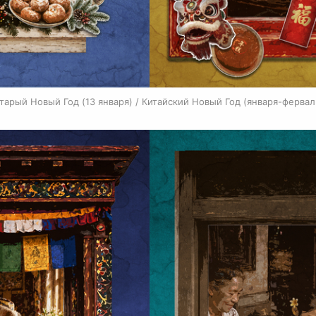
тарый Новый Год (13 января) / Китайский Новый Год (января-фервал