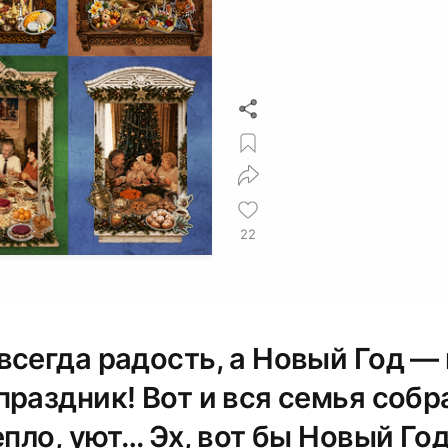
22
всегда радость, а Новый Год —
раздник! Вот и вся семья собр
епло, уют… Эх, вот бы Новый Го