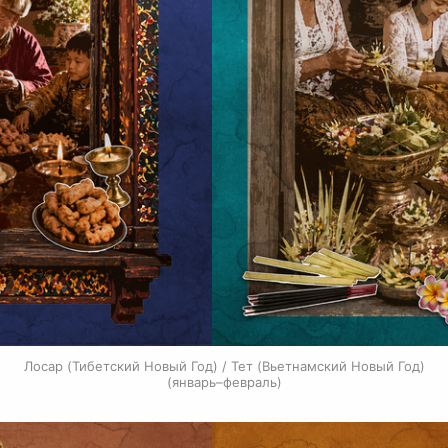
Лосар (Тибетский Новый Год) / Тет (Вьетнамский Новый Год)
(январь–февраль)