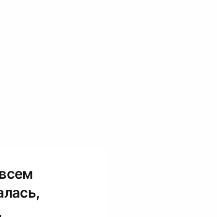
 всем
алась,
д