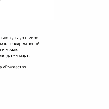
Связанные карточки | 1
олько культур в мире —
тим календарем новый
о и можно
ультурами мира.
а «Рождество