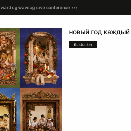
award cg wave
cg rave conference
новый год каждый 
illustration