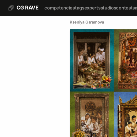
CG RAVE
competencies
tags
experts
studios
contests
Kseniya Garamova