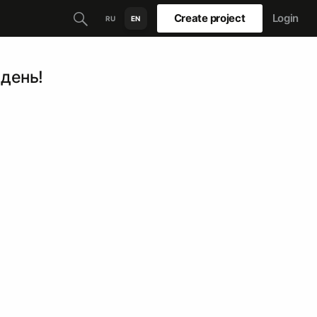
Create project
Login
RU
EN
день!