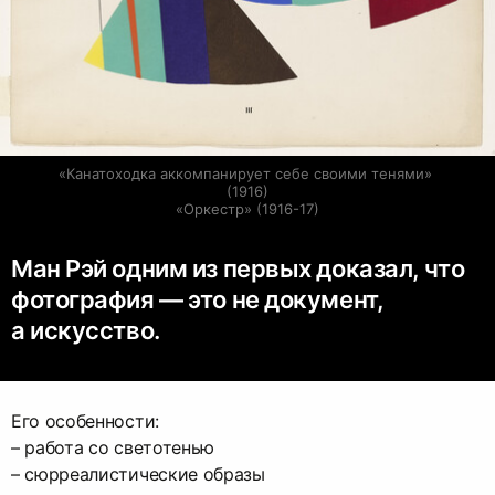
«Канатоходка аккомпанирует себе своими тенями» 
(1916)

«Оркестр» (1916-17)
Ман Рэй одним из первых доказал, что
фотография — это не документ,
а искусство.
Его особенности:
– работа со светотенью
– сюрреалистические образы