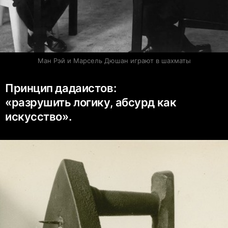
Ман Рэй и Марсель Дюшан играют в шахматы
Принцип дадаистов:
«разрушить логику, абсурд как
искусство».