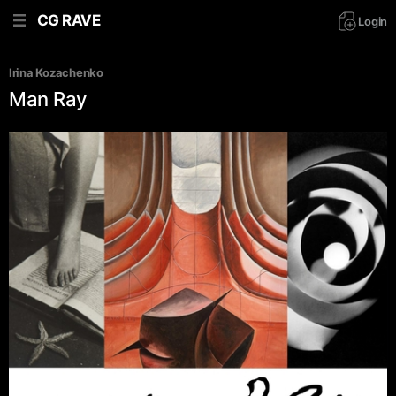
CG RAVE
Login
Irina Kozachenko
Man Ray