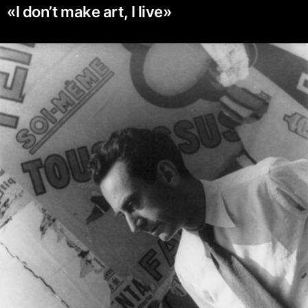
«I don’t make art, I live»