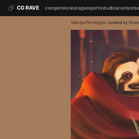
CG RAVE
competencies
tags
experts
studios
contests
Valeriya Perelygina
curated by
Ekate