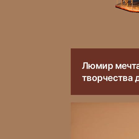
Люмир мечтат
творчества 