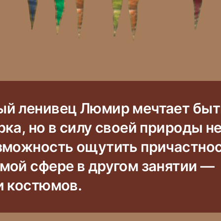
й ленивец Люмир мечтает быт
ка, но в силу своей природы н
зможность ощутить причастно
мой сфере в другом занятии —
и костюмов.