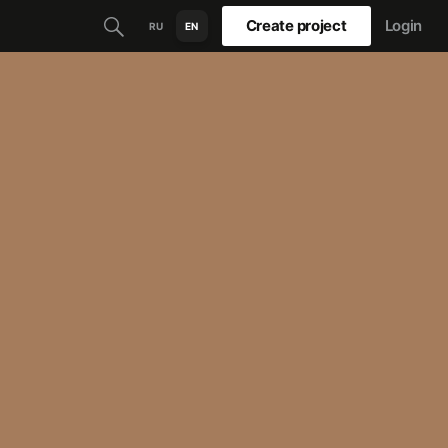
Create project
Login
RU
EN