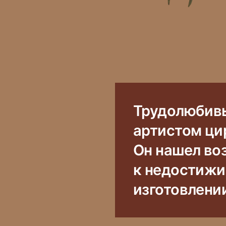
Трудолюбивы
артистом цир
Он нашел во
к недостижи
изготовлени