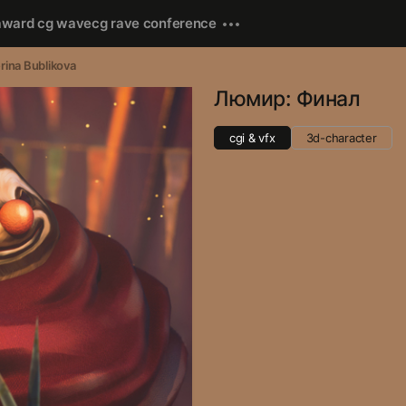
award cg wave
cg rave conference
rina Bublikova
Люмир: Финал
cgi & vfx
3d-character