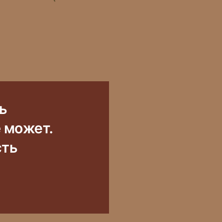
ь
е может.
сть