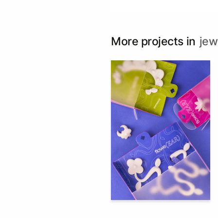
More projects in
jew
158
Multiple Authors