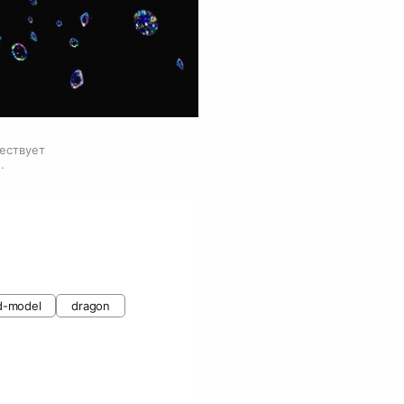
чествует
.
d-model
dragon