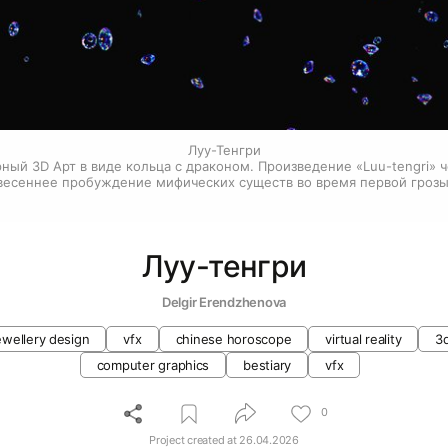
Луу-Тенгри
ый 3D Арт в виде кольца с драконом. Произведение «Luu-tengri» 
весеннее пробуждение мифических существ во время первой грозы
Луу-тенгри
Delgir Erendzhenova
ewellery design
vfx
chinese horoscope
virtual reality
3
computer graphics
bestiary
vfx
0
Project created at
26.04.2026