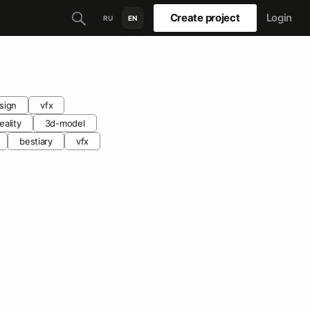
Create project
Login
RU
EN
sign
vfx
reality
3d-model
bestiary
vfx