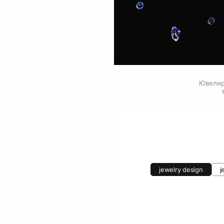
Ювелирн
jewelry design
j