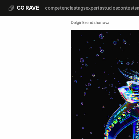
CG RAVE
competencies
tags
experts
studios
contests
Delgir Erendzhenova