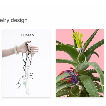
elry design
160
149
Artem Shamraev
Uliana Tomchina