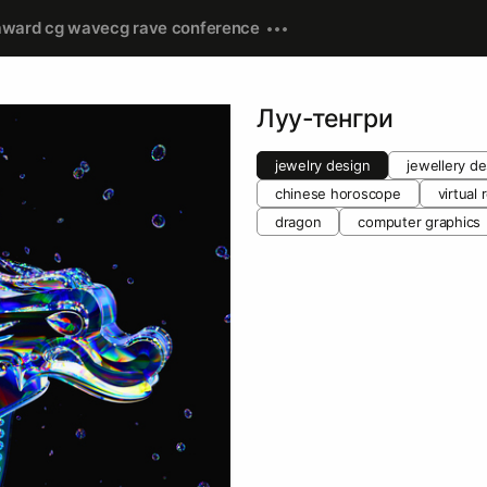
award cg wave
cg rave conference
Луу-тенгри
jewelry design
jewellery de
chinese horoscope
virtual 
dragon
computer graphics