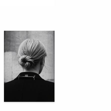
149
Mariya Fomina