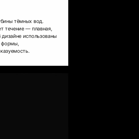
убины тёмных вод.
т течение — плавная,
В дизайне использованы
е формы,
казуемость.