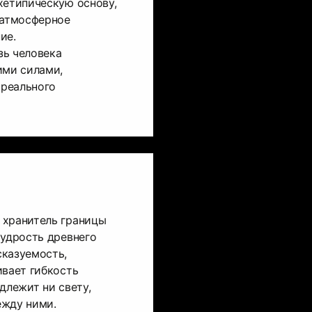
хетипическую основу,
 атмосферное
ие.
зь человека
ими силами,
реального
 хранитель границы
мудрость древнего
сказуемость,
ивает гибкость
длежит ни свету,
ежду ними.