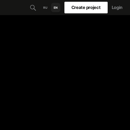
Create project
Login
RU
EN