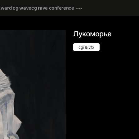
award cg wave
cg rave conference
Лукоморье
cgi & vfx