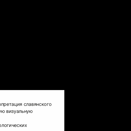
рпретация славянского
ую визуальную
ологических