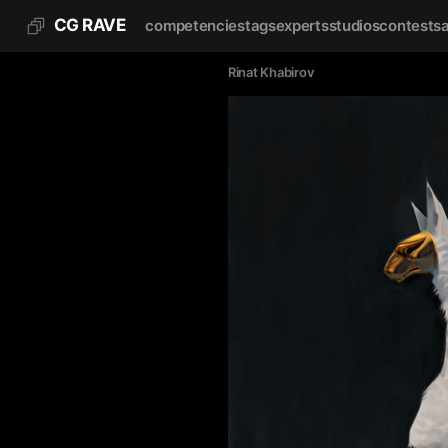
CG RAVE
competencies
tags
experts
studios
contests
Rinat Khabirov