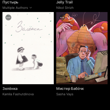
Пустырь
Jelly Trail
Multiple Authors
Nikol Strizh
Зелёнка
Мистер Бабóчк
Kamila Fashutdinova
Sasha Vays