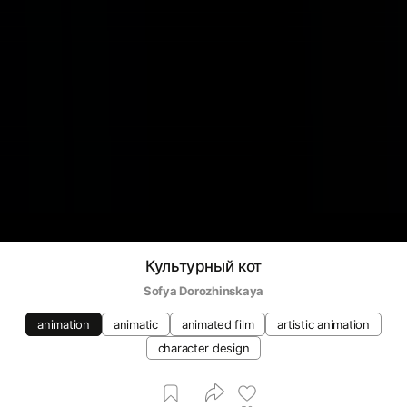
Культурный кот
Sofya Dorozhinskaya
animation
animatic
animated film
artistic animation
character design