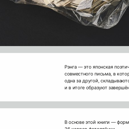
Рэнга — это японская поэти
совместного письма, в кото
одна за другой, складывают
и в итоге образуют завершё
В основе этой книги — форма
36 кадров фотоплёнки.