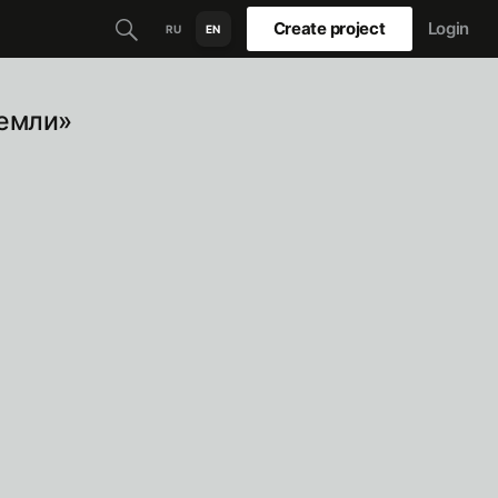
Create project
Login
RU
EN
земли»