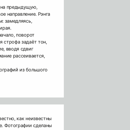
 на предыдущую,
ое направление. Рэнга
м: замедляясь,
ирая.
начало, поворот
 строфа задаёт тон,
е, вводя сдвиг
мание рассеивается,
ографий из большого
естно, как неизвестны
е. Фотографии сделаны