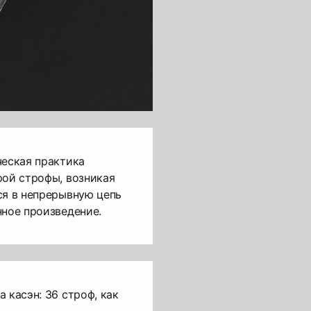
ческая практика
рой строфы, возникая
ся в непрерывную цепь
нное произведение.
 касэн: 36 строф, как