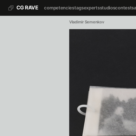
CG RAVE
competencies
tags
experts
studios
contests
Vladimir Semenkov