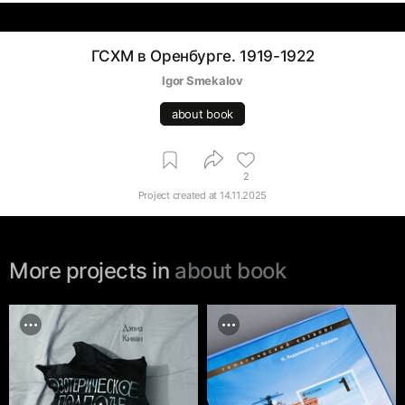
ГСХМ в Оренбурге. 1919-1922
Igor Smekalov
about book
2
Project created at
14.11.2025
More projects in
about book