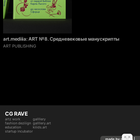
art.mediiia: ART № 8. Средневековые манускрипты
ART PUBLISHING
CG RAVE
artz work
gallllery
fashion deziiign
gallllery.art
education
kiiids.art
startup incubator
made by mediiia |