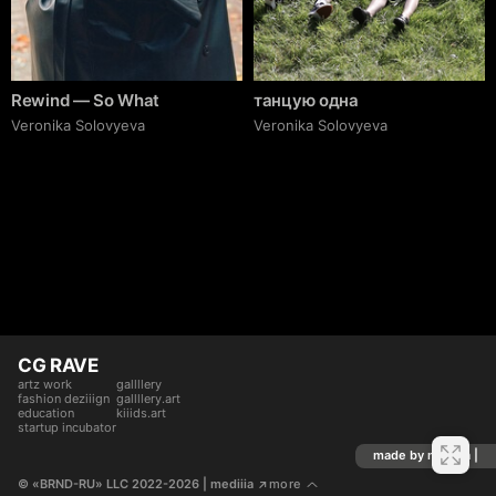
Rewind — So What
танцую одна
Veronika Solovyeva
Veronika Solovyeva
CG RAVE
artz work
gallllery
fashion deziiign
gallllery.art
education
kiiids.art
startup incubator
made by mediiia |
© «BRND-RU» LLC 2022-2026
 | mediiia 
more
↗