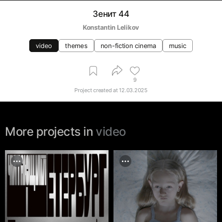
Зенит 44
Konstantin Lelikov
video
themes
non-fiction cinema
music
9
Project created at
12.03.2025
More projects in
video