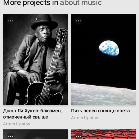
More projects in
about music
Джон Ли Хукер: блюзмен,
Пять песен о конце света
отмеченный свыше
Artem Lipatov
Artem Lipatov