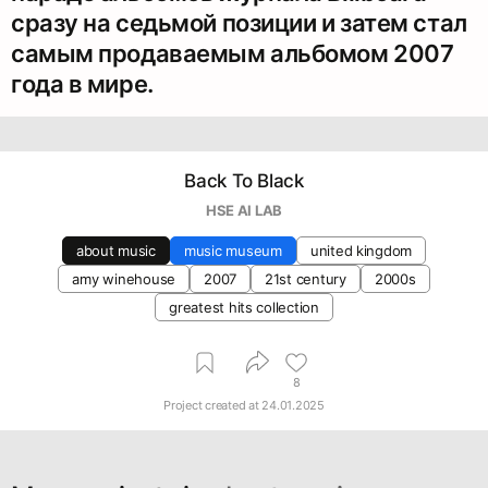
сразу на седьмой позиции и затем стал
самым продаваемым альбомом 2007
года в мире.
Back To Black
HSE AI LAB
about music
music museum
united kingdom
amy winehouse
2007
21st century
2000s
greatest hits collection
8
Project created at
24.01.2025