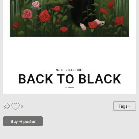
№HL 23490000
BACK TO BLACK
Amy Winehouse
Tags
8
Buy → poster