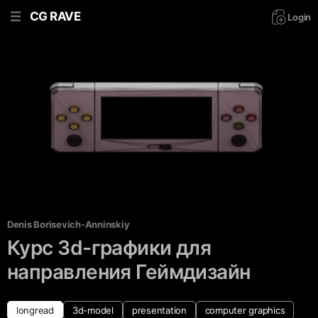
CG RAVE
Login
Denis Borisevich-Anninskiy
Курс 3d-графики для
направления Геймдизайн
longread
3d-model
presentation
computer graphics