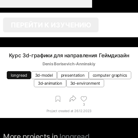
ПЕРЕЙТИ К ИЗУЧЕНИЮ
Курс 3d-графики для направления Геймдизайн
Denis Borisevich-Anninskiy
longread
3d-model
presentation
computer graphics
3d-animation
3d-environment
3
Project created at
26.12.2023
More projects in
longread