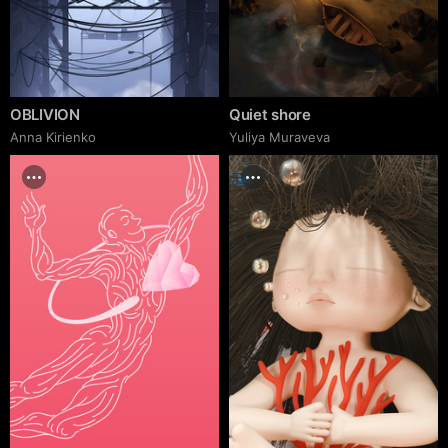
OBLIVION
Quiet shore
Anna Kirienko
Yuliya Muraveva