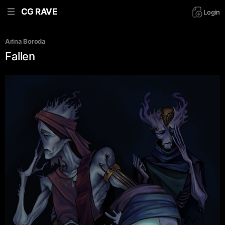
CG RAVE
Login
Arina Boroda
Fallen