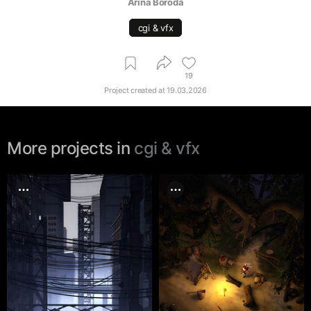
Arina Boroda
cgi & vfx
19
Project created at
19.03.2026
More projects in
cgi & vfx