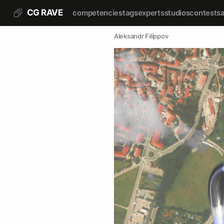
CG RAVE
competencies
tags
experts
studios
contests
Aleksandr Filippov