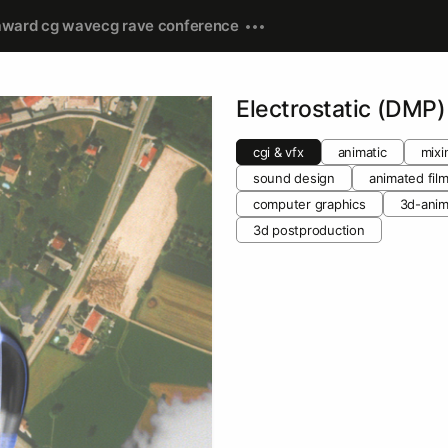
award cg wave
cg rave conference
Electrostatic (DMP)
cgi & vfx
animatic
mixi
sound design
animated fil
computer graphics
3d-anim
3d postproduction