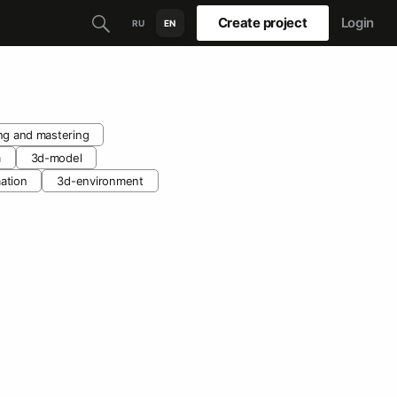
Create project
Login
RU
EN
ng and mastering
m
3d-model
ation
3d-environment