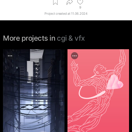
9
Project created at
11.06.2024
More projects in
cgi & vfx