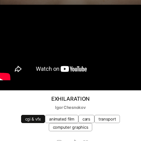
EXHILARATION
Igor Chesnokov
cgi & vfx
animated film
cars
transport
computer graphics