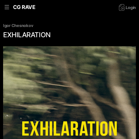
CG RAVE
Login
Igor Chesnokov
EXHILARATION