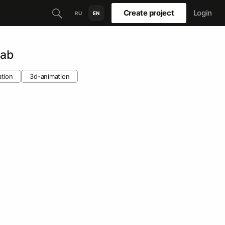
Create project
Login
RU
EN
Lab
tion
3d-animation