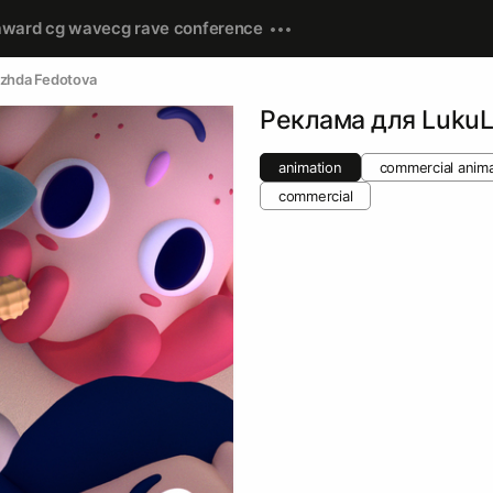
award cg wave
cg rave conference
zhda Fedotova
Реклама для Luku
animation
commercial anima
commercial