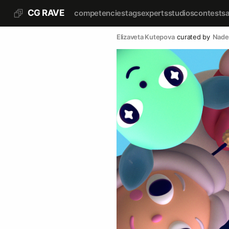
CG RAVE
competencies
tags
experts
studios
contests
Elizaveta Kutepova
curated by
Nade