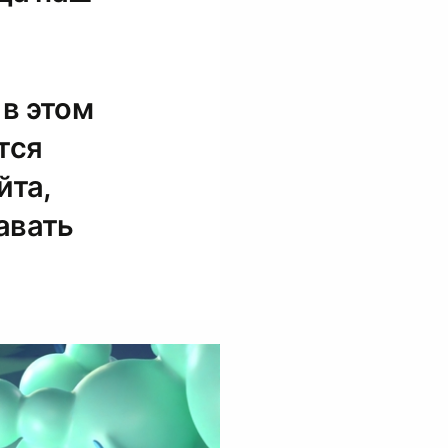
в этом
тся
йта,
авать