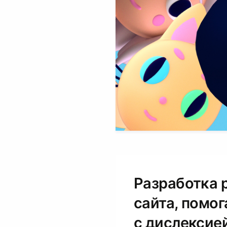
Разработка 
сайта, помо
с дислексие