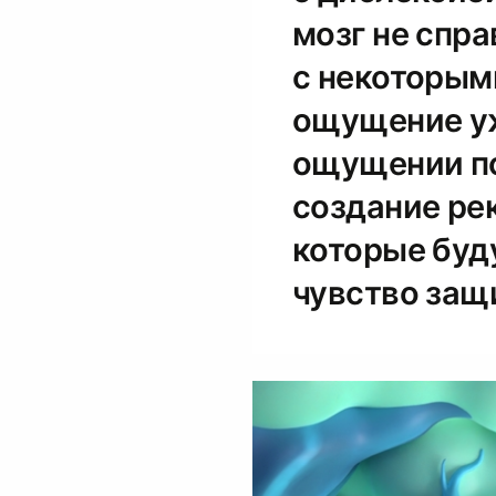
мозг не спра
с некоторым
ощущение уж
ощущении по
создание рек
которые буд
чувство защ