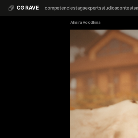
CG RAVE
competencies
tags
experts
studios
contests
Almira Volodkina