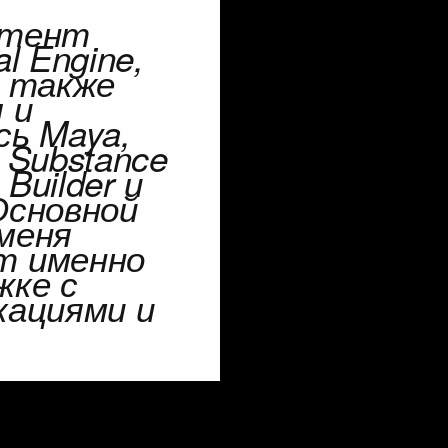
нтент
al Engine
,
е также
 и
ись
Maya,
 Substance
 Builder
и
Основной
меня
т именно
жке с
кациями
и