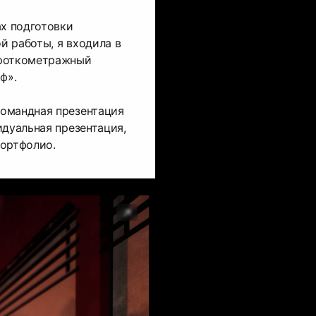
ах подготовки
 работы, я входила в
ороткометражный
ф».
омандная презентация
идуальная презентация,
портфолио.