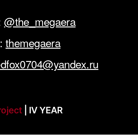
:
@the_megaera
n:
themegaera
dfox0704@yandex.ru
roject
| IV YEAR