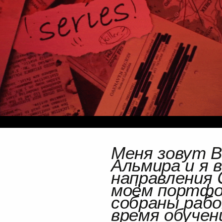
Меня зовут
В
Альмира
и я
направления 
моём
портфо
собраны раб
время обучен