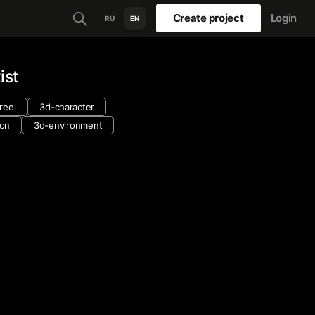
Create project
Login
RU
EN
ist
reel
3d-character
ion
3d-environment