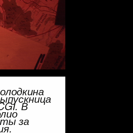
олодкина
выпускница
CGI
. В
лио
оты за
ия.