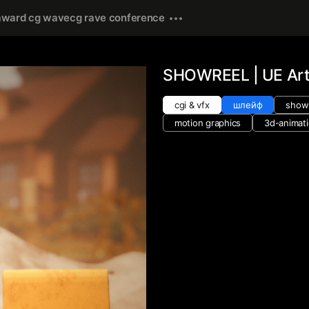
award cg wave
cg rave conference
SHOWREEL | UE Art
cgi & vfx
шлейф
show
motion graphics
3d-animat