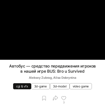
Автобус — средство передвижения игроков
в нашей игре BUS: Bro u Survived
Aleksey Zubrag
, 
Alisa Dobrynina
cgi & vfx
3d-game
3d-model
video game
3