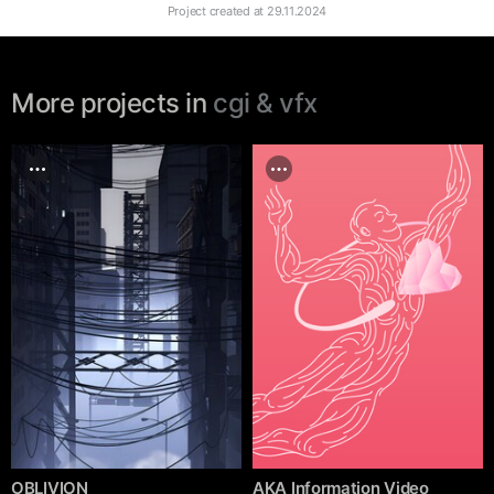
Project created at
29.11.2024
More projects in
cgi & vfx
OBLIVION
AKA Information Video