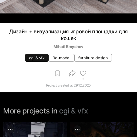
Дизайн + визуализация игровой площадки для
кошек
Mihail Emyshev
cgi & vfx
3d-model
furniture design
2
Project created at
29.12.2025
More projects in
cgi & vfx