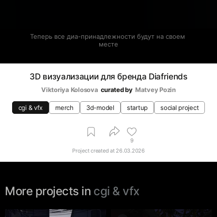
Теперь все диа-принадлежности будут на своем 
месте
3D визуализации для бренда Diafriends
Viktoriya Kolosova
curated by
Matvey Pozin
cgi & vfx
merch
3d-model
startup
social project
9
Project created at
26.03.2026
More projects in
cgi & vfx