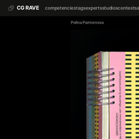
CG RAVE
competencies
tags
experts
studios
contests
Polina Parmenova