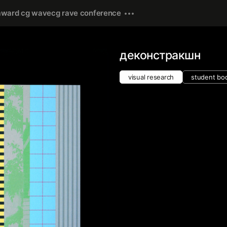
award cg wave
cg rave conference
деконстракшн
visual research
student boo