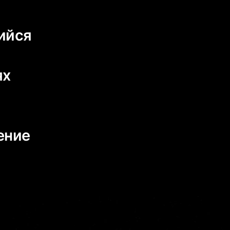
ийся
ях
ение