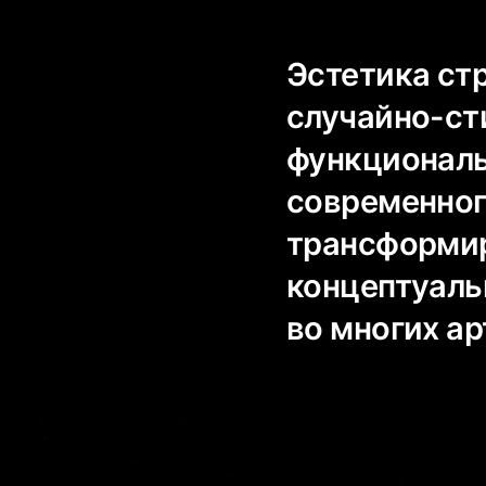
Эстетика ст
случайно-ст
функциональ
современног
трансформир
концептуаль
во многих а