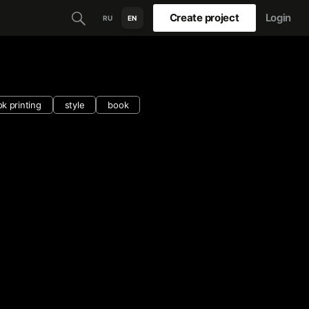
Create project
Login
RU
EN
k printing
style
book