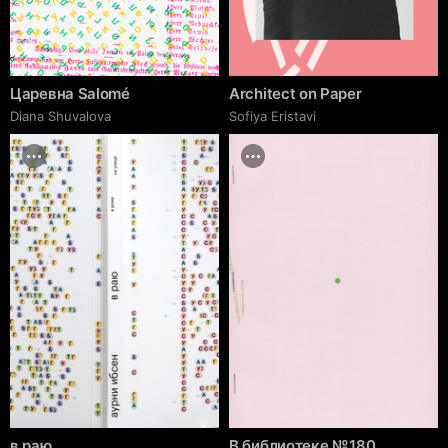
Царевна Salomé
Architect on Paper
Diana Shuvalova
Sofiya Eristavi
в раю
В библиотеке № 180