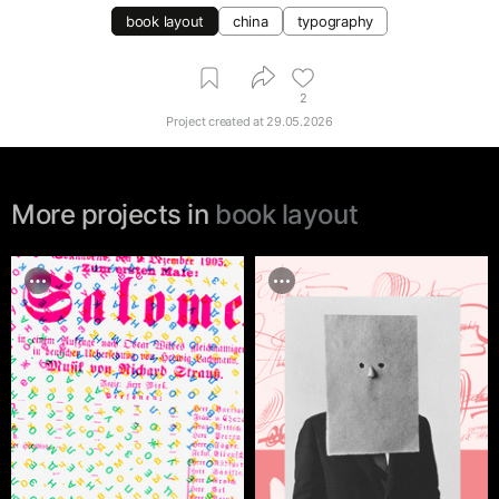
book layout
china
typography
2
Project created at
29.05.2026
More projects in
book layout