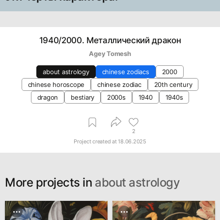
1940/2000. Металлический дракон
Agey Tomesh
about astrology
chinese zodiacs
2000
chinese horoscope
chinese zodiac
20th century
dragon
bestiary
2000s
1940
1940s
2
Project created at
18.06.2025
More projects in
about astrology