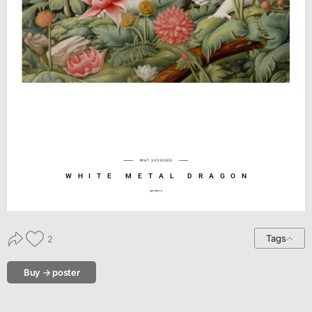
№AT 33530000
WHITE METAL DRAGON
cgrave.ru
Tags
2
Buy → poster