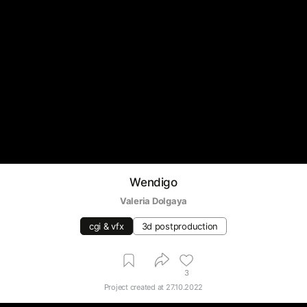
Wendigo
Valeria Dolgaya
cgi & vfx
3d postproduction
3
Project created at
27.10.2022