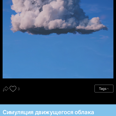
Tags
3
Симуляция движущегося облака