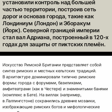
установили контроль над большей
частью территории, построив сеть
дорог и основав города, такие как
Лондиниум (Лондон) и Эборакум
(Йорк). Северной границей империи
стал вал Адриана, построенный в 120‑х
годах для защиты от пиктских племён.
Искусство Римской Британии представляет собой
синтез римских и местных кельтских традиций.
В архитектуре доминировали типично римские
формы: города с форумами, базиликами,
амфитеатрами (как в Честере) и знаменитыми банями
(комплекс в Бате). На виллах (например,
в Лаллингстоне) сохранились древние мозаики,
изображающие римских богов и мифологические