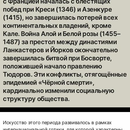
с Францией началась с блестящих
побед при Креси (1346) и Азенкуре
(1415), но завершилась потерей всех
континентальных владений, кроме
Кале. Война Алой и Белой розы (1455–
1487) за престол между династиями
Ланкастеров и Йорков окончательно
завершилась битвой при Босворте,
положившей начало правлению
Тюдоров. Эти конфликты, отягощённые
эпидемией «Чёрной смерти»,
кардинально изменили социальную
структуру общества.
Искусство этого периода развивалось в рамках
интернациональной готики, для которой характерны