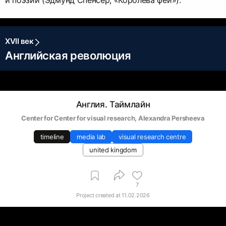
XVII век
Английская революция
Англия. Таймлайн
Center for Center for visual research
, 
Alexandra Persheeva
timeline
media lab
visual research centre
united kingdom
7
Project created at
11.02.2026