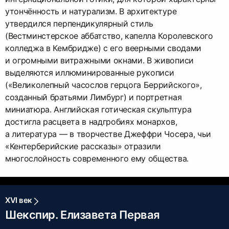
утончённость и натурализм. В архитектуре
утвердился перпендикулярный стиль
(Вестминстерское аббатство, капелла Королевского
колледжа в Кембридже) с его веерными сводами
и огромными витражными окнами. В живописи
выделяются иллюминированные рукописи
(«Великолепный часослов герцога Беррийского»,
созданный братьями Лимбург) и портретная
миниатюра. Английская готическая скульптура
достигла расцвета в надгробиях монархов,
а литература — ​в творчестве Джеффри Чосера, чьи
«Кентерберийские рассказы» отразили
многослойность современного ему общества.
XVI век
Шекспир. Елизавета Первая