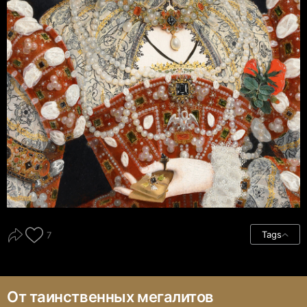
Tags
7
От таинственных мегалитов