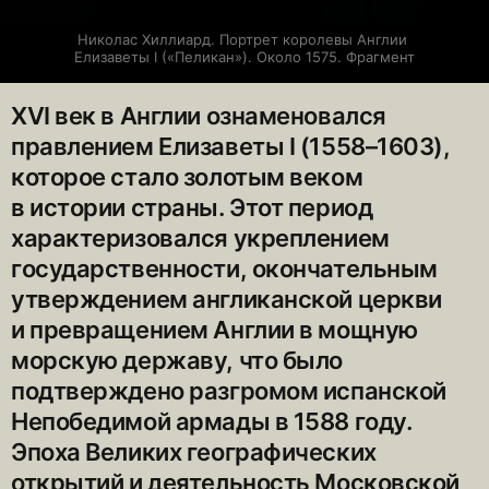
Николас Хиллиард. Портрет королевы Англии 
Елизаветы I («Пеликан»). Около 1575. Фрагмент
XVI век в Англии ознаменовался
правлением Елизаветы I (1558–1603),
которое стало золотым веком
в истории страны. Этот период
характеризовался укреплением
государственности, окончательным
утверждением англиканской церкви
и превращением Англии в мощную
морскую державу, что было
подтверждено разгромом испанской
Непобедимой армады в 1588 году.
Эпоха Великих географических
открытий и деятельность Московской