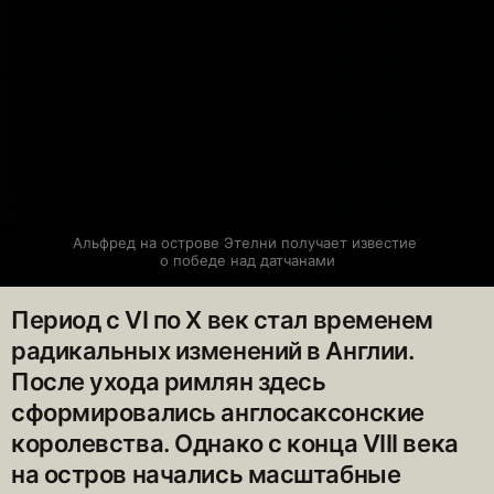
Альфред на острове Этелни получает известие 
о победе над датчанами
Период с VI по X век стал временем
радикальных изменений в Англии.
После ухода римлян здесь
сформировались англосаксонские
королевства. Однако с конца VIII века
на остров начались масштабные