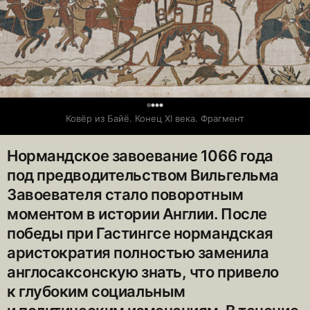
0
Ковёр из Байё. Конец XI века. Фрагмент
Нормандское завоевание 1066 года
под предводительством Вильгельма
Завоевателя стало поворотным
моментом в истории Англии. После
победы при Гастингсе нормандская
аристократия полностью заменила
англосаксонскую знать, что привело
к глубоким социальным