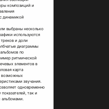
туры композиций и
тавления
с динамикой
ыли выбраны несколько
графики используются
 треков и доли
толбчатые диаграммы
 альбомов по
ример ритмической
ечевых элементов в
пловая карта
я возможных
еристиками звучания.
позволяет одновременно
 показателей, так и
 альбомами.