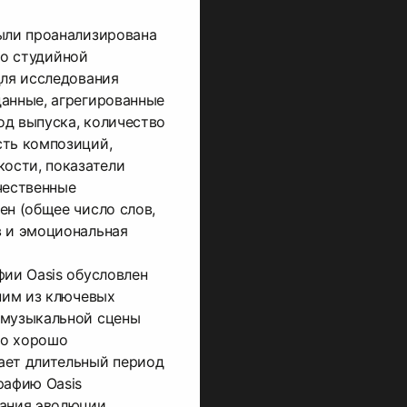
ыли проанализирована
о студийной
Для исследования
данные, агрегированные
од выпуска, количество
сть композиций,
кости, показатели
чественные
ен (общее число слов,
в и эмоциональная
фии Oasis обусловлен
дним из ключевых
 музыкальной сцены
во хорошо
ает длительный период
рафию Oasis
вания эволюции