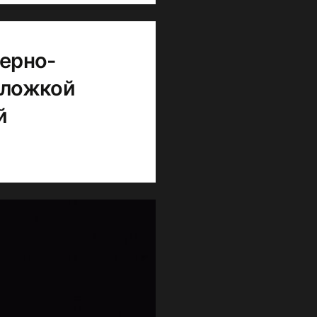
черно-
бложкой
й