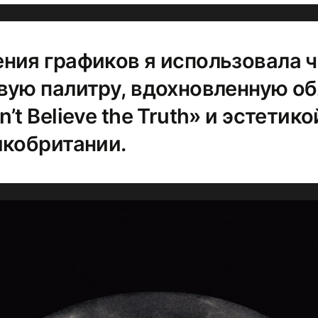
ния графиков я использовала 
вую палитру, вдохновленную о
’t Believe the Truth» и эстетико
икобритании.