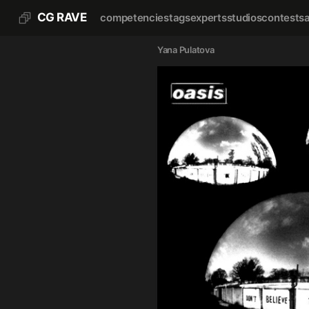
CG RAVE
competencies
tags
experts
studios
contests
Yana Pulatova