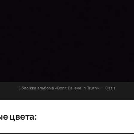
Обложка альбома «Don’t Believe in Truth» — Oasis
е цвета: