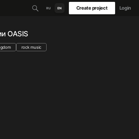
Create project
Login
RU
EN
ии OASIS
ingdom
rock music