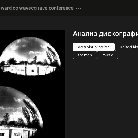
award cg wave
cg rave conference
Анализ дискограф
data visualization
united k
themes
music