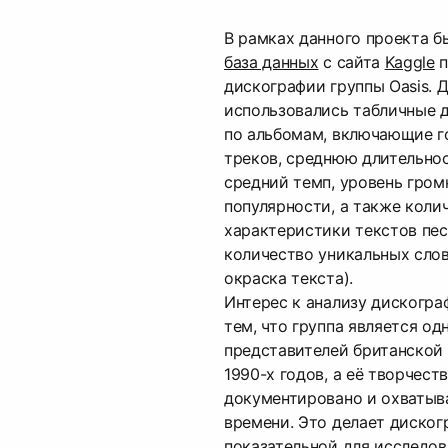
В рамках данного проекта б
база данных
с сайта
Kaggle
п
дискографии группы Oasis. 
использовались табличные 
по альбомам, включающие г
треков, среднюю длительно
средний темп, уровень гром
популярности, а также коли
характеристики текстов пес
количество уникальных сло
окраска текста).
Интерес к анализу дискогра
тем, что группа является о
представителей британской
1990-х годов, а её творчест
документировано и охватыв
времени. Это делает диског
показательной для исследо