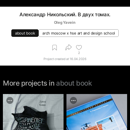
Александр Никольский. В двух томах.
Oleg Yavein 
about book
arch moscow x hse art and design school
2
Project created at
16.04.2026
More projects in
about book