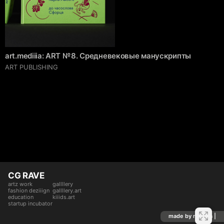
art.mediiia: ART № 8. Средневековые манускрипты
ART PUBLISHING
CG RAVE
artz work
gallllery
fashion deziiign
gallllery.art
education
kiiids.art
startup incubator
made by mediiia |