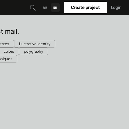
Create project
Login
RU
EN
 mail.
states
illustrative identity
colors
polygraphy
hniques