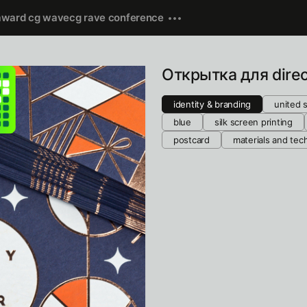
award cg wave
cg rave conference
Открытка для direct
identity & branding
united 
blue
silk screen printing
postcard
materials and tec