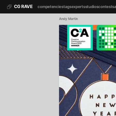
CG RAVE
competencies
tags
experts
studios
contests
Andy Martin