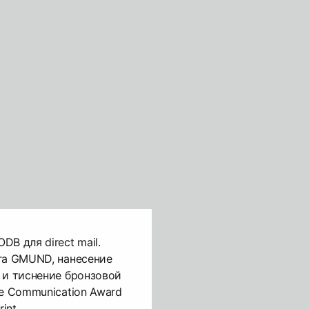
B для direct mail.
га GMUND, нанесение
 и тиснение бронзовой
ve Communication Award
int.