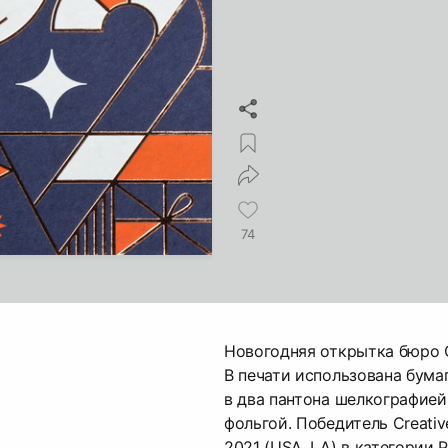
74
Новогодняя открытка бюро OD
В печати использована бума
в два пантона шелкографией
фольгой. Победитель Creati
2021 (USA, LA) в категории Pr