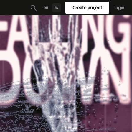
Create project
Login
RU
EN