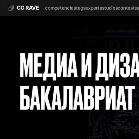
CG RAVE
competencies
tags
experts
studios
contests