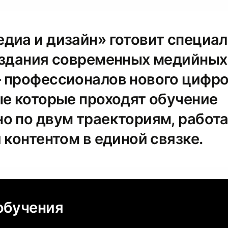
диа и дизайн» готовит специа
оздания современных медийных
 профессионалов нового цифро
ые которые проходят обучение
о по двум траекториям, работ
 контентом в единой связке.
обучения