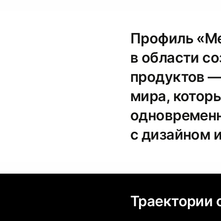
Профиль «Ме
в области с
продуктов —
мира, котор
одновременн
с дизайном и
Траектории 