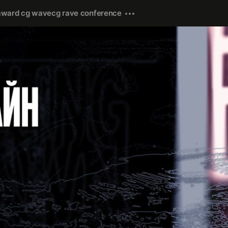
award cg wave
cg rave conference