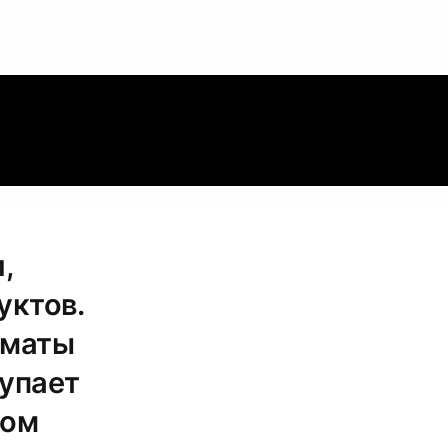
,
уктов.
рматы
упает
ром