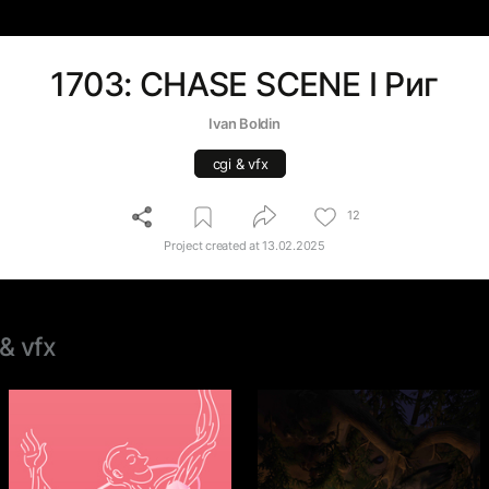
1703: CHASE SCENE I Риг
Ivan Boldin
cgi & vfx
12
Project created at
13.02.2025
 & vfx