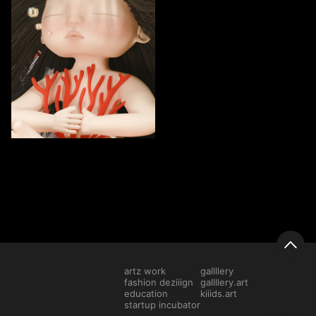
74
Aleksandra Kalenskaya
artz work
gallllery
fashion deziiign
gallllery.art
education
kiiids.art
startup incubator