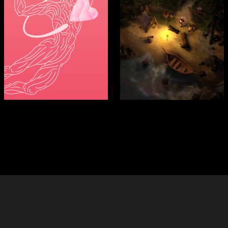
70
75
Aleksey Kuharonok
Yuliya Muraveva