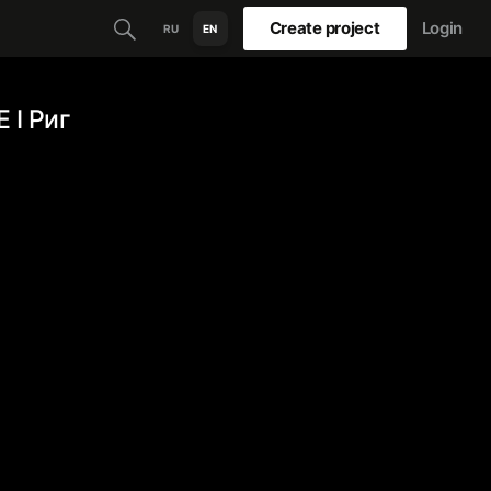
Create project
Login
RU
EN
 I Риг