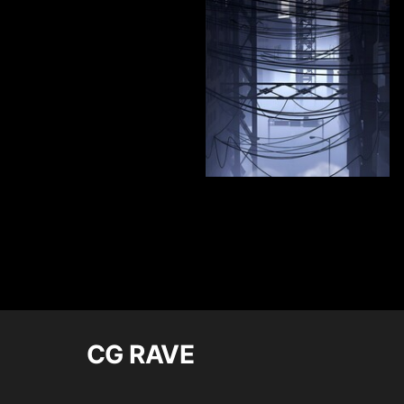
95
Anna Kirienko
CG RAVE