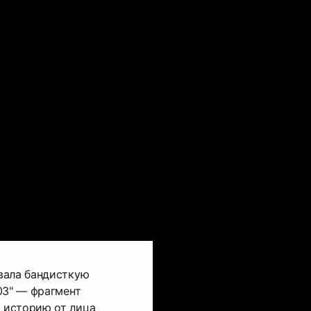
вала бандисткую
03" — фрагмент
 историю от лица