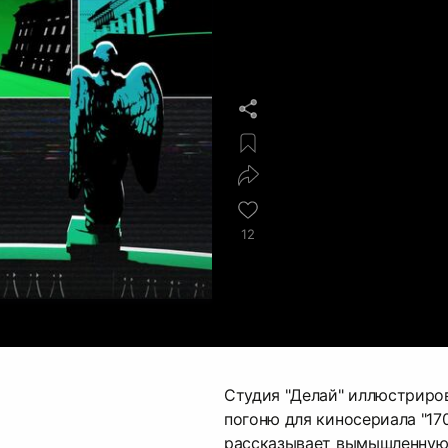
12
Студия "Делай" иллюстриро
погоню для киносериала "17
рассказывает вымышленную