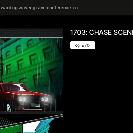
award cg wave
cg rave conference
1703: CHASE SCENE
cgi & vfx