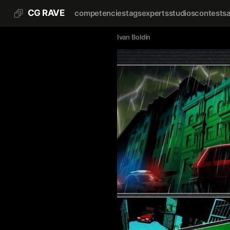
CG RAVE
competencies
tags
experts
studios
contests
Ivan Boldin