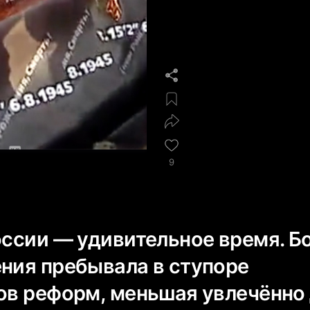
9
России — удивительное время. 
ения пребывала в ступоре
тов реформ, меньшая увлечённо