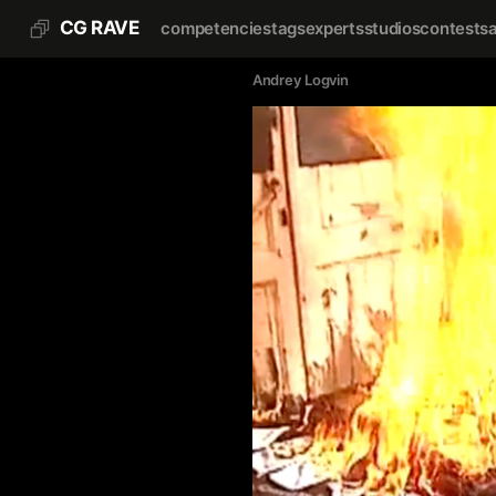
CG RAVE
competencies
tags
experts
studios
contests
Andrey Logvin