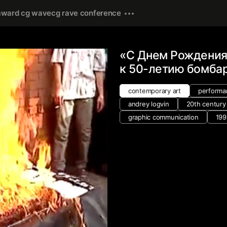
award cg wave
cg rave conference
«С Днем Рождения
к 50-летию бомба
contemporary art
performa
andrey logvin
20th century
graphic communication
199