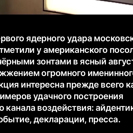
рвого ядерного удара московс
тметили у американского посо
чёрными зонтами в ясный авгус
ожжением огромного именинного
кция интересна прежде всего к
римеров удачного построения
о канала воздействия: айденти
обытие, декларации, пресса.