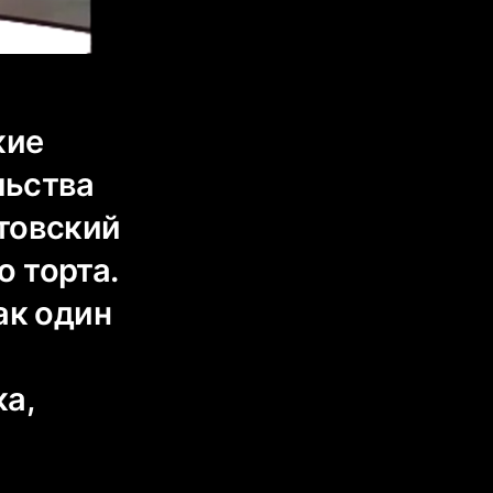
кие
льства
товский
 торта.
ак один
ка,