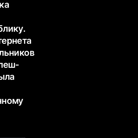
ка
блику.
тернета
ильников
флеш-
была
нному