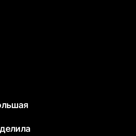
Большая
 делила