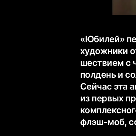
«Юбилей» пе
художники о
шествием с 
полдень и с
Сейчас эта а
из первых п
комплексног
флэш-моб, с