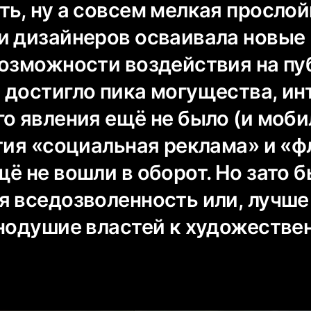
ть, ну а совсем мелкая прослой
и дизайнеров осваивала новые
возможности воздействия на пу
 достигло пика могущества, ин
го явления ещё не было (и моб
ятия «социальная реклама» и «
ё не вошли в оборот. Но зато 
я вседозволенность или, лучше
внодушие властей к художестве