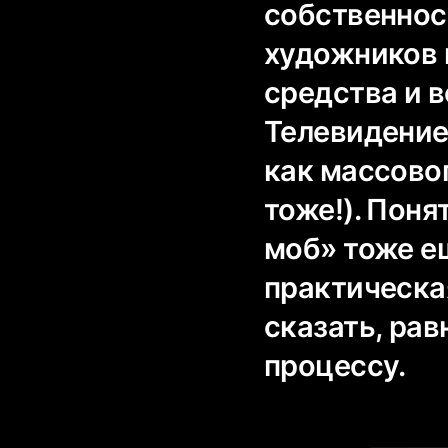
собственнос
художников 
средства и 
Телевидение
как массово
тоже!). Пон
моб» тоже ещ
практическа
сказать, ра
процессу.