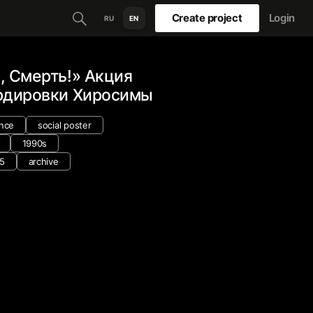
Create project
Login
RU
EN
, Смерть!» Акция
рдировки Хиросимы
nce
social poster
1990s
5
archive