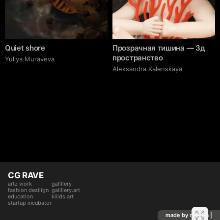
Quiet shore
Прозрачная тишина — 3д
пространство
Yuliya Muraveva
Aleksandra Kalenskaya
CG RAVE
artz work
gallllery
fashion deziiign
gallllery.art
education
kiiids.art
startup incubator
made by mediiia |