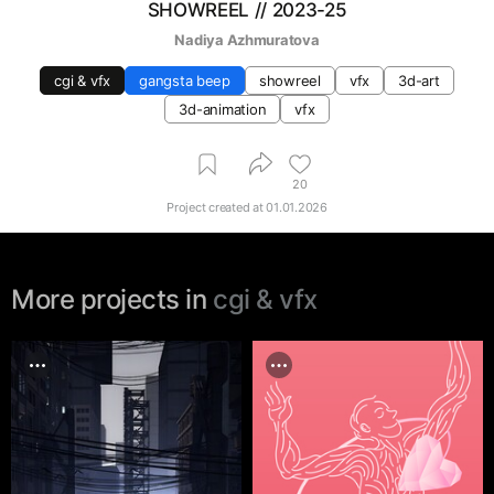
SHOWREEL // 2023-25
Nadiya Azhmuratova
cgi & vfx
gangsta beep
showreel
vfx
3d-art
3d-animation
vfx
20
Project created at
01.01.2026
More projects in
cgi & vfx