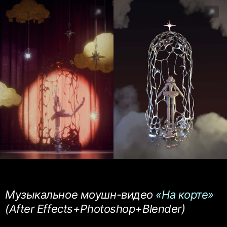
3d character «Liberta» // 2023-24
Музыкальное моушн-видео
«На корте»
(After Effects+Photoshop+Blender)