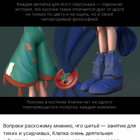
Каждая заплатка для этого персонажа — отдельная 
история, эти кусочки ткани отличаются друг от друга 
не только по цвету и на ощупь, но и своей 
неповторимой философией.
Поэтому в костюме Клапки нет ни одного 
повторяющегося лоскутка, каждый уникален.
Вопреки расхожему мнению, что шитьё — занятие для
тихих и усидчивых, Клапка очень деятельная