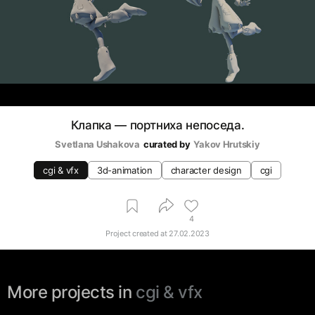
Клапка — портниха непоседа.
Svetlana Ushakova
curated by
Yakov Hrutskiy
cgi & vfx
3d-animation
character design
cgi
4
Project created at
27.02.2023
More projects in
cgi & vfx