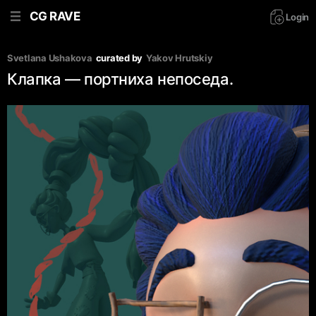
CG RAVE
Login
Svetlana Ushakova
curated by
Yakov Hrutskiy
Клапка — портниха непоседа.