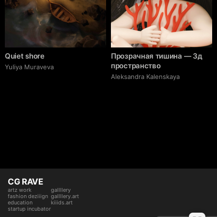
Quiet shore
Прозрачная тишина — 3д
пространство
Yuliya Muraveva
Aleksandra Kalenskaya
CG RAVE
artz work
gallllery
fashion deziiign
gallllery.art
education
kiiids.art
startup incubator