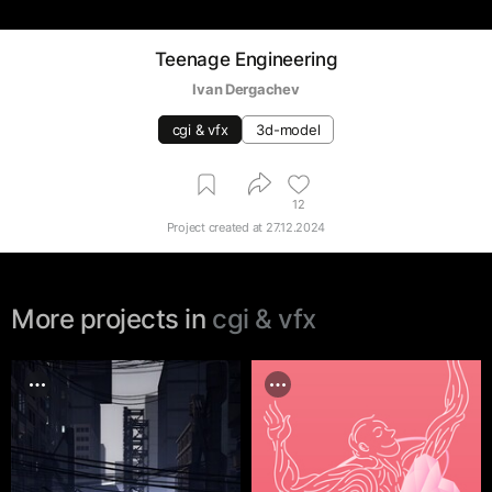
Teenage Engineering
Ivan Dergachev
cgi & vfx
3d-model
12
Project created at
27.12.2024
More projects in
cgi & vfx