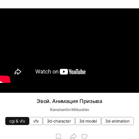
Эвой. Анимация Призыва
Konstantin Mikushin
cgi & vfx
vfx
3d-character
3d-model
3d-animation