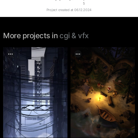
5
Project created at
06.12.2024
More projects in
cgi & vfx