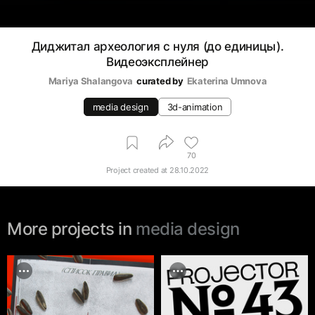
Диджитал археология с нуля (до единицы).
Видеоэксплейнер
Mariya Shalangova
curated by
Ekaterina Umnova
media design
3d-animation
70
Project created at
28.10.2022
More projects in
media design